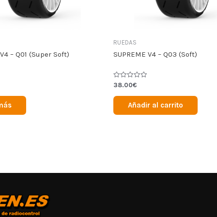
RUEDAS
4 – Q01 (Super Soft)
SUPREME V4 – Q03 (Soft)
Valorado
38.00
€
en
0
de
más
Añadir al carrito
5