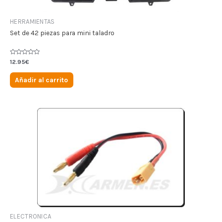
HERRAMIENTAS
Set de 42 piezas para mini taladro
Valorado
12.95
€
en
0
de
Añadir al carrito
5
ELECTRONICA