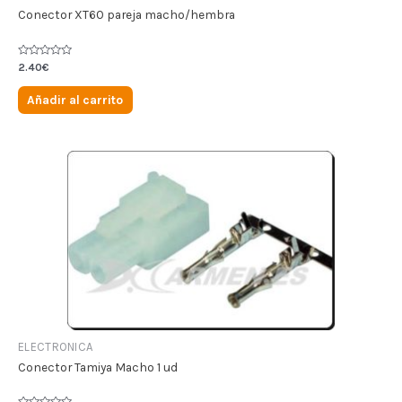
Conector XT60 pareja macho/hembra
Valorado
2.40
€
en
0
de
Añadir al carrito
5
ELECTRONICA
Conector Tamiya Macho 1 ud