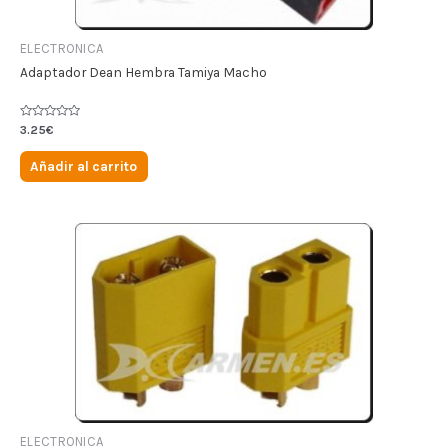
ELECTRONICA
Adaptador Dean Hembra Tamiya Macho
Valorado
3.25
€
en
0
de
Añadir al carrito
5
ELECTRONICA