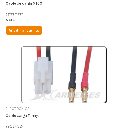
Cable de carga XT60
Valorado
5.60
€
en
0
de
Añadir al carrito
5
ELECTRONICA
Cable carga Tamiya