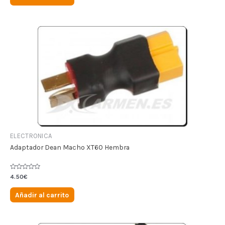
5
ELECTRONICA
Adaptador Dean Macho XT60 Hembra
Valorado
4.50
€
en
0
de
Añadir al carrito
5