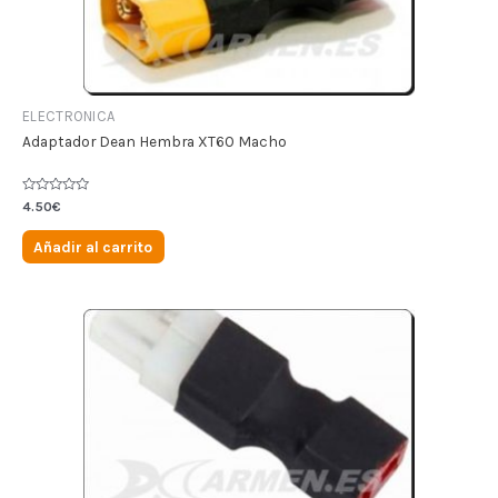
ELECTRONICA
Adaptador Dean Hembra XT60 Macho
Valorado
4.50
€
en
0
de
Añadir al carrito
5