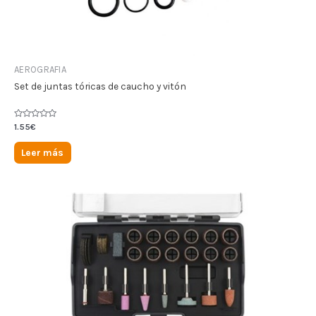
AEROGRAFIA
Set de juntas tóricas de caucho y vitón
Valorado
1.55
€
en
0
de
Leer más
5