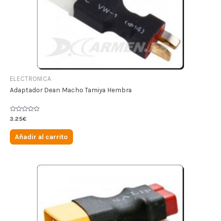
ELECTRONICA
Adaptador Dean Macho Tamiya Hembra
Valorado
3.25
€
en
0
de
Añadir al carrito
5