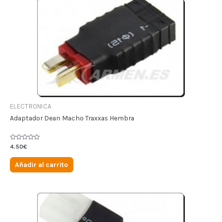
ELECTRONICA
Adaptador Dean Macho Traxxas Hembra
Valorado
4.50
€
en
0
de
Añadir al carrito
5